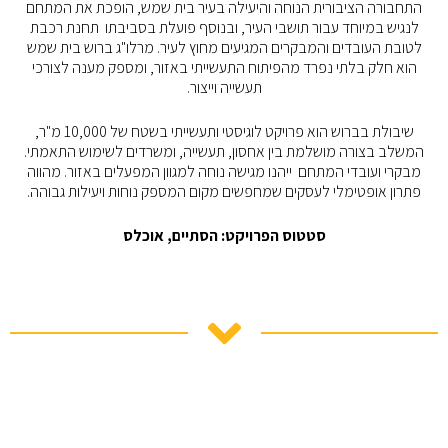
התחבורה הציבורית הנוחה והיעילה בעיר בית שמש, הופכת את המתחם
לנגיש במיוחד עבור תושבי העיר, ובנוסף פועלת בסביבתו תחנת רכבת
לטובת העובדים והמבקרים המגיעים מחוץ לעיר. מרלו"ג ברוש בית שמש
הוא חלק בלתי נפרד מהפיתוח התעשייתי באזור, ומספק מענה לצורכי
תעשייה וייצור.
שיבולת בברוש הוא פרויקט לוגיסטי ותעשייתי בשטח של 10,000 מ"ר,
המשלב בצורה מושלמת בין אחסון, תעשייה, ומשרדים לשימוש התאמתי.
מבקרי ועובדי המתחם ייהנו מגישה נוחה למגוון המפעלים באזור. מהווה
פתרון אופטימלי לעסקים שמחפשים מקום המספק נוחות ויעילות גבוהה.
סטטוס הפרויקט: הסתיים, אוכלס